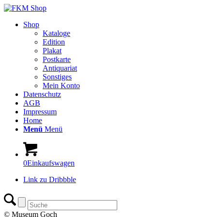
Shop
Kataloge
Edition
Plakat
Postkarte
Antiquariat
Sonstiges
Mein Konto
Datenschutz
AGB
Impressum
Home
Menü
Menü
0
Einkaufswagen
Link zu Dribbble
© Museum Goch