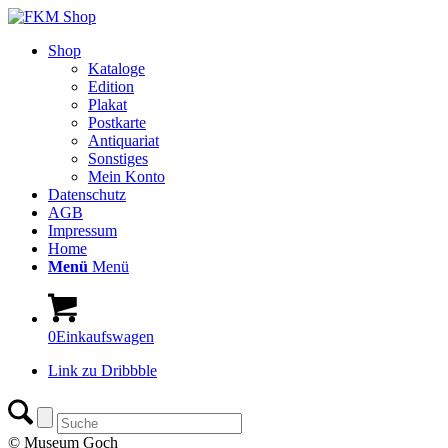
Shop
Kataloge
Edition
Plakat
Postkarte
Antiquariat
Sonstiges
Mein Konto
Datenschutz
AGB
Impressum
Home
Menü
Menü
0
Einkaufswagen
Link zu Dribbble
© Museum Goch