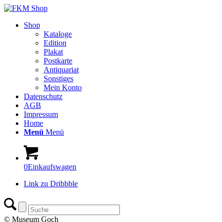
Shop
Kataloge
Edition
Plakat
Postkarte
Antiquariat
Sonstiges
Mein Konto
Datenschutz
AGB
Impressum
Home
Menü
Menü
0
Einkaufswagen
Link zu Dribbble
© Museum Goch