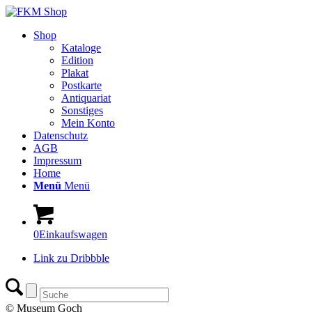
Shop
Kataloge
Edition
Plakat
Postkarte
Antiquariat
Sonstiges
Mein Konto
Datenschutz
AGB
Impressum
Home
Menü
Menü
0
Einkaufswagen
Link zu Dribbble
© Museum Goch