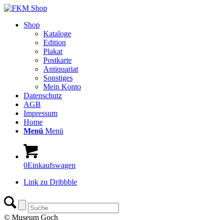
Shop
Kataloge
Edition
Plakat
Postkarte
Antiquariat
Sonstiges
Mein Konto
Datenschutz
AGB
Impressum
Home
Menü
Menü
0
Einkaufswagen
Link zu Dribbble
© Museum Goch