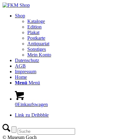
Shop
Kataloge
Edition
Plakat
Postkarte
Antiquariat
Sonstiges
Mein Konto
Datenschutz
AGB
Impressum
Home
Menü
Menü
0
Einkaufswagen
Link zu Dribbble
© Museum Goch