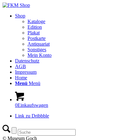
Shop
Kataloge
Edition
Plakat
Postkarte
Antiquariat
Sonstiges
Mein Konto
Datenschutz
AGB
Impressum
Home
Menü
Menü
0
Einkaufswagen
Link zu Dribbble
© Museum Goch