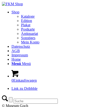
Shop
Kataloge
Edition
Plakat
Postkarte
Antiquariat
Sonstiges
Mein Konto
Datenschutz
AGB
Impressum
Home
Menü
Menü
0
Einkaufswagen
Link zu Dribbble
© Museum Goch